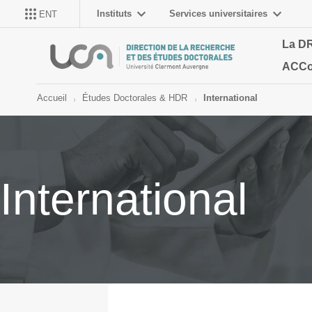
Instituts
Services universitaires
ENT
La D
ACCo
Accueil
Études Doctorales & HDR
International
International