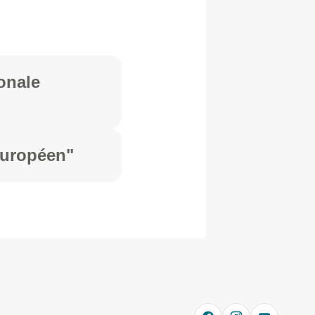
ionale
européen"