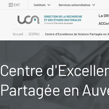
Instituts
Services universitaires
ENT
La DR
ACCom
Accueil
CESPAU
Centre d'Excellence de Science Partagée en 
Centre d'Excelle
Partagée en Auv