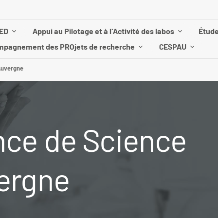
ED
Appui au Pilotage et à l'Activité des labos
Étude
pagnement des PROjets de recherche
CESPAU
Auvergne
nce de Science
ergne