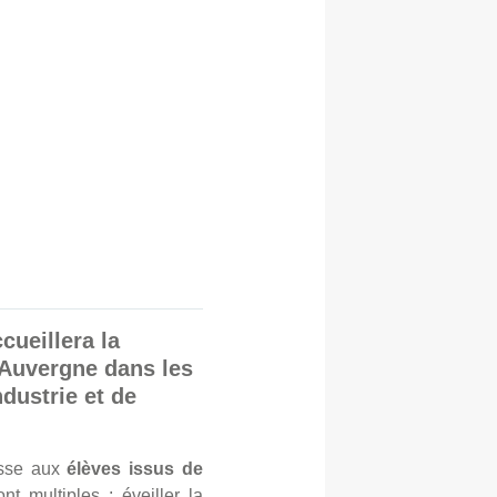
cueillera la
t Auvergne dans les
ndustrie et de
esse aux
élèves issus de
nt multiples : éveiller la