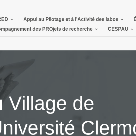
RED
Appui au Pilotage et à l'Activité des labos
mpagnement des PROjets de recherche
CESPAU
 Village de
’Université Clerm