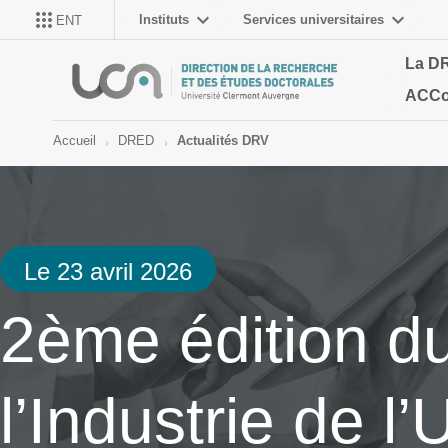
Instituts
Services universitaires
ENT
La D
ACCo
Accueil
DRED
Actualités DRV
Le 23 avril 2026
2ème édition du
l’Industrie de l