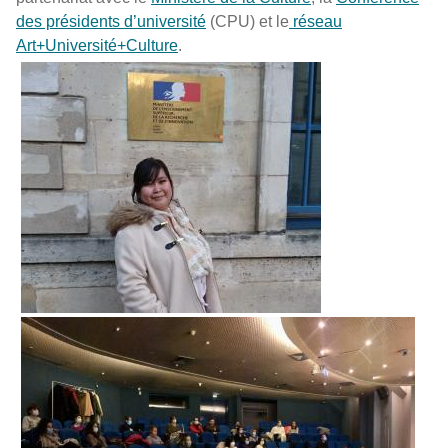
des présidents d’université
(CPU) et le
réseau
Art+Université+Culture
.