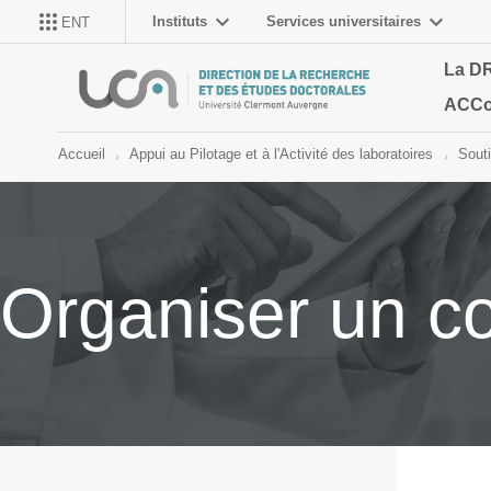
Instituts
Services universitaires
ENT
La D
ACCo
Accueil
Appui au Pilotage et à l'Activité des laboratoires
Souti
Organiser un co