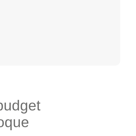
 budget
loque