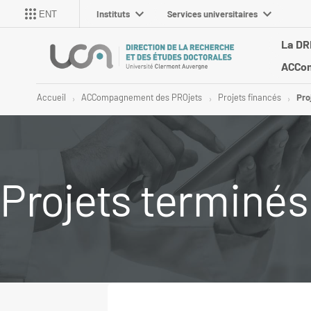
Instituts
Services universitaires
ENT
La DR
ACCom
Accueil
ACCompagnement des PROjets
Projets financés
Pro
Projets terminés