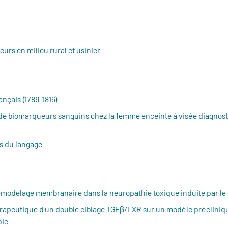
eurs en milieu rural et usinier
nçais (1789-1816)
on de biomarqueurs sanguins chez la femme enceinte à visée diagno
es du langage
remodelage membranaire dans la neuropathie toxique induite par le
érapeutique d’un double ciblage TGFβ/LXR sur un modèle précliniqu
pie